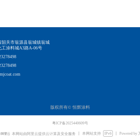
省韶关市翁源县翁城镇翁城
工涂料城A3路A-06号
23278498
23278498
mjcoat.com
版权所有©
恒辉涂料
粤ICP备2025440609号
本网站支持
IPv6
Powered by
本网站由阿里云提供云计算及安全服务