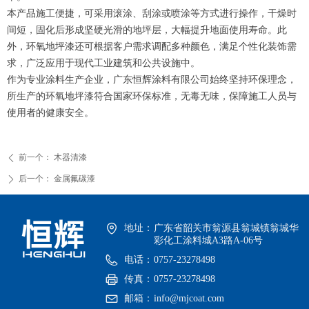
本产品施工便捷，可采用滚涂、刮涂或喷涂等方式进行操作，干燥时
间短，固化后形成坚硬光滑的地坪层，大幅提升地面使用寿命。此
外，环氧地坪漆还可根据客户需求调配多种颜色，满足个性化装饰需
求，广泛应用于现代工业建筑和公共设施中。
作为专业涂料生产企业，广东恒辉涂料有限公司始终坚持环保理念，
所生产的环氧地坪漆符合国家环保标准，无毒无味，保障施工人员与
使用者的健康安全。
前一个：
木器清漆
ꄴ
后一个：
金属氟碳漆
ꄲ
地址：
广东省韶关市翁源县翁城镇翁城华
彩化工涂料城A3路A-06号
电话：
0757-23278498
传真：
0757-23278498
邮箱：
info@mjcoat.com